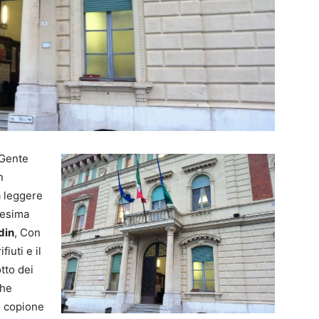
 Gente
n
a leggere
nnesima
din
, Con
iuti e il
tto dei
che
co copione