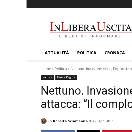
InLiberaUscita
ATTUALITÀ
POLITICA
CRONACA
Home
Politica
Nettuno. Invasione rifiuti, l'opposizi
Politica
Prima Pagina
Nettuno. Invasione 
attacca: “Il complo
By
Roberta Sciamanna
18 Giugno 2017