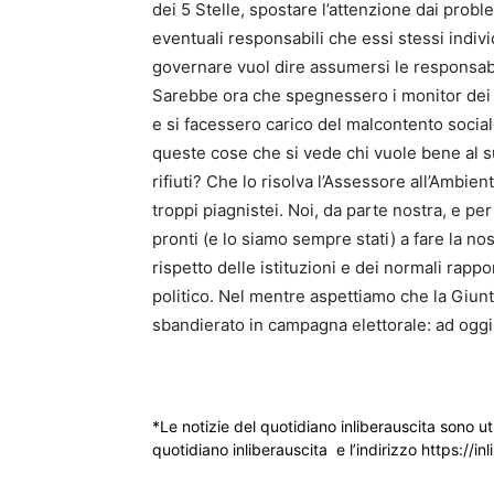
dei 5 Stelle, spostare l’attenzione dai proble
eventuali responsabili che essi stessi ind
governare vuol dire assumersi le responsabi
Sarebbe ora che spegnessero i monitor dei 
e si facessero carico del malcontento socia
queste cose che si vede chi vuole bene al s
rifiuti? Che lo risolva l’Assessore all’Ambie
troppi piagnistei. Noi, da parte nostra, e p
pronti (e lo siamo sempre stati) a fare la no
rispetto delle istituzioni e dei normali rap
politico. Nel mentre aspettiamo che la Giun
sbandierato in campagna elettorale: ad oggi la
*Le notizie del quotidiano inliberauscita sono ut
quotidiano inliberauscita e l’indirizzo https://inl