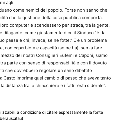
mi agli
ividuano come nemici del popolo. Forse non sanno che
lità che la gestione della cosa pubblica comporta.
loro computer e scendessero per strada, tra la gente,
le dilagante: come giustamente dice il Sindaco “è da
uo paese e chi, invece, se ne fotte.” C’è un problema
nte, con caparbietà e capacità (se ne ha), senza fare
er mezzo dei nostri Consiglieri Eufemi e Caponi, siamo
stra parte con senso di responsabilità e con il dovuto
porti che dovrebbero regolare un sano dibattito
ta Casto imprima quel cambio di passo che aveva tanto
 distanza tra le chiacchiere e i fatti resta siderale”.
ilizzabili, a condizione di citare espressamente la fonte
iberauscita.it