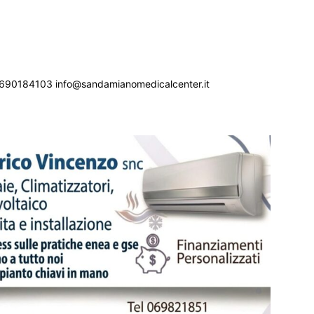
690184103 info@sandamianomedicalcenter.it