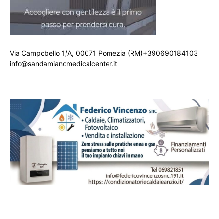
Via Campobello 1/A, 00071 Pomezia (RM)+390690184103
info@sandamianomedicalcenter.it