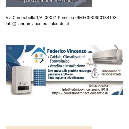
Via Campobello 1/A, 00071 Pomezia (RM)+390690184103
info@sandamianomedicalcenter.it