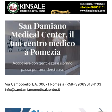
Via Campobello 1/A, 00071 Pomezia (RM)+390690184103
info@sandamianomedicalcenter.it