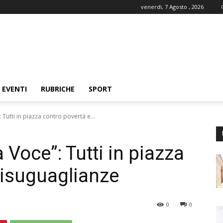
venerdì, 7 Agosto , 2026
EVENTI
RUBRICHE
SPORT
 Tutti in piazza contro povertà e...
 Voce”: Tutti in piazza
disuguaglianze
0
0