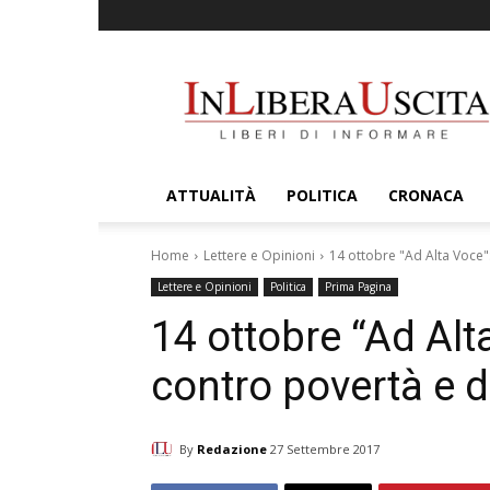
InLiberaUscita
ATTUALITÀ
POLITICA
CRONACA
Home
Lettere e Opinioni
14 ottobre "Ad Alta Voce":
Lettere e Opinioni
Politica
Prima Pagina
14 ottobre “Ad Alta
contro povertà e 
By
Redazione
27 Settembre 2017