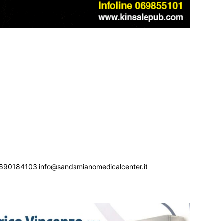
690184103 info@sandamianomedicalcenter.it