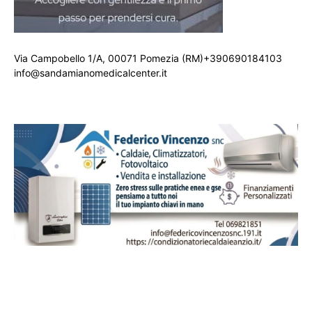
Via Campobello 1/A, 00071 Pomezia (RM)+390690184103
info@sandamianomedicalcenter.it