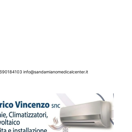
690184103 info@sandamianomedicalcenter.it