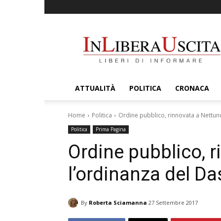
InLiberaUscita
ATTUALITÀ
POLITICA
CRONACA
Home
Politica
Ordine pubblico, rinnovata a Nettu
Politica
Prima Pagina
Ordine pubblico, 
l’ordinanza del D
By
Roberta Sciamanna
27 Settembre 2017