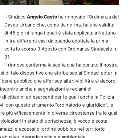
Il Sindaco
Angelo Casto
ha rinnovato l’Ordinanza del
Daspo Urbano che, come da norma, ha una validità
di 45 giorni lungo i quali è stata applicata a Nettuno
in tre differenti casi da quando adottata la prima
volta lo scorso 3 Agosto con Ordinanza Sindacale n.
31.
Il rinnovo conferma la scelta che ha portato il nostro
si di tale dispositivo che attribuisce ai Sindaci poteri a
bene pubblico che afferisce alla vivibilità e al decoro
 incontro anche a segnalazioni e reclami di
di cittadini ed esercenti per le quali anche la Polizia
ivi; con questo strumento “ordinatorio e giuridico”, le
re più efficacemente in diverse circostanze fra le quali
 violazioni in stato di ubriachezza, bivacco e sosta
mazzi e eccessi di ordine pubblico nel territorio
io abusivo, degrado sociale e ambientale.