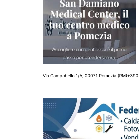
Via Campobello 1/A, 00071 Pomezia (RM)+390