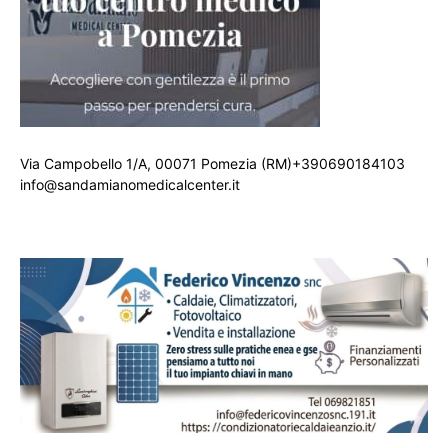
Via Campobello 1/A, 00071 Pomezia (RM)+390690184103
info@sandamianomedicalcenter.it