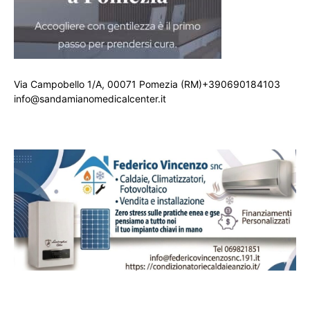
Via Campobello 1/A, 00071 Pomezia (RM)+390690184103
info@sandamianomedicalcenter.it