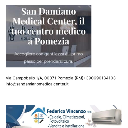
Via Campobello 1/A, 00071 Pomezia (RM)+390690184103
info@sandamianomedicalcenter.it