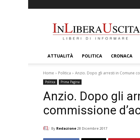
InLiberaUscita
ATTUALITÀ
POLITICA
CRONACA
Home
Politica
Anzio. Dopo gli arresti in Comune c
Politica
Prima Pagina
Anzio. Dopo gli a
commissione d’acc
By
Redazione
28 Dicembre 2017