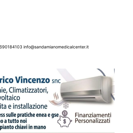
690184103 info@sandamianomedicalcenter.it