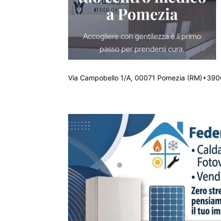
Via Campobello 1/A, 00071 Pomezia (RM)+390