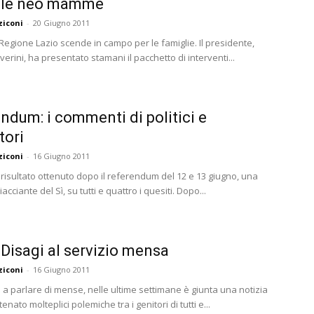
alle neo mamme
ziconi
-
20 Giugno 2011
Regione Lazio scende in campo per le famiglie. Il presidente,
erini, ha presentato stamani il pacchetto di interventi...
ndum: i commenti di politici e
tori
ziconi
-
16 Giugno 2011
risultato ottenuto dopo il referendum del 12 e 13 giugno, una
iacciante del Sì, su tutti e quattro i quesiti. Dopo...
 Disagi al servizio mensa
ziconi
-
16 Giugno 2011
 a parlare di mense, nelle ultime settimane è giunta una notizia
enato molteplici polemiche tra i genitori di tutti e...