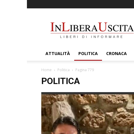
InLiberaUscita
ATTUALITÀ
POLITICA
CRONACA
Home
Politica
Pagina 779
POLITICA