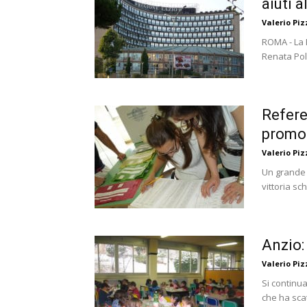
aiuti 
Valerio Piz
ROMA - La 
Renata Polv
Refere
promo
Valerio Piz
Un grande 
vittoria sch
Anzio:
Valerio Piz
Si continua
che ha scat