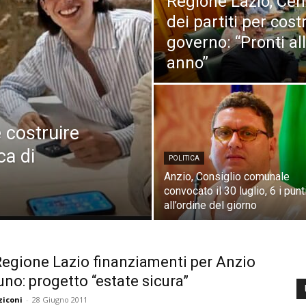
Regione Lazio, Cent
dei partiti per cos
governo: “Pronti al
anno”
 costruire
ca di
POLITICA
Anzio, Consiglio comunale
convocato il 30 luglio, 6 i punt
all’ordine del giorno
Regione Lazio finanziamenti per Anzio
uno: progetto “estate sicura”
ziconi
-
28 Giugno 2011