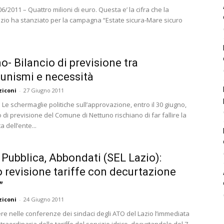
/2011 – Quattro milioni di euro. Questa e’ la cifra che la
zio ha stanziato per la campagna “Estate sicura-Mare sicuro
o- Bilancio di previsione tra
unismi e necessità
ziconi
-
27 Giugno 2011
e Le schermaglie politiche sull’approvazione, entro il 30 giugno,
o di previsione del Comune di Nettuno rischiano di far fallire la
ta dell’ente...
Pubblica, Abbondati (SEL Lazio):
o revisione tariffe con decurtazione
”
ziconi
-
24 Giugno 2011
e nelle conferenze dei sindaci degli ATO del Lazio l’immediata