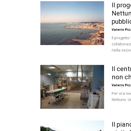
Il pro
Nettun
pubbli
Valerio Piz
Il progett
collaboraz
nella sezio
Il cen
non c
Valerio Piz
Per ora non
Nettuno. Un
Il pian