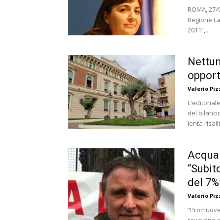
ROMA, 27/06
Regione La
2011”,...
Nettun
opport
Valerio Piz
L'editorial
del bilanci
lenta risali
Acqua 
“Subit
del 7%
Valerio Piz
“Promuover