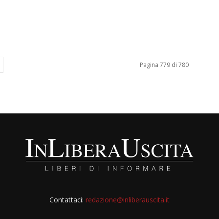
Pagina 779 di 780
Contattaci:
redazione@inliberauscita.it