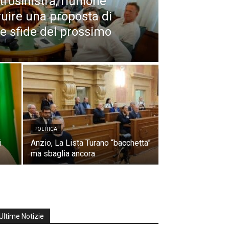
rosinistra, riunione
truire una proposta di
le sfide del prossimo
POLITICA
i
Anzio, La Lista Turano “bacchetta”
ma sbaglia ancora
Ultime Notizie