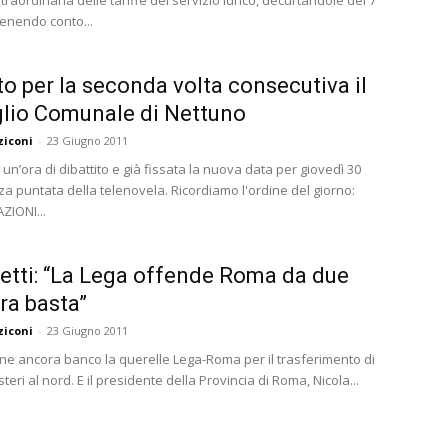
traordinaria delle tariffe del servizio idrico, decurtandole del 7
tenendo conto...
to per la seconda volta consecutiva il
lio Comunale di Nettuno
ziconi
-
23 Giugno 2011
 un’ora di dibattito e già fissata la nuova data per giovedì 30
za puntata della telenovela. Ricordiamo l'ordine del giorno:
IONI...
etti: “La Lega offende Roma da due
ora basta”
ziconi
-
23 Giugno 2011
ne ancora banco la querelle Lega-Roma per il trasferimento di
steri al nord. E il presidente della Provincia di Roma, Nicola...