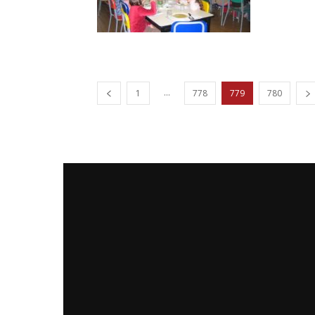
...
1
778
779
780