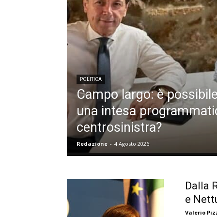
POLITICA
Campo largo: è possibile
una intesa programmati
centrosinistra?
Redazione
-
4 Agosto 2026
Dalla 
e Nett
Valerio Piz