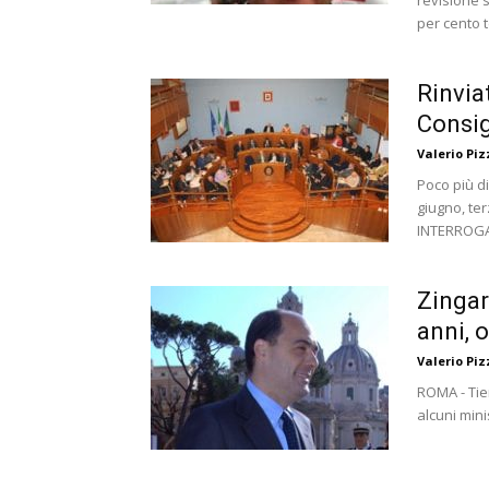
revisione s
per cento 
Rinvia
Consig
Valerio Piz
Poco più di
giugno, ter
INTERROGAZ
Zingar
anni, 
Valerio Piz
ROMA - Tie
alcuni mini