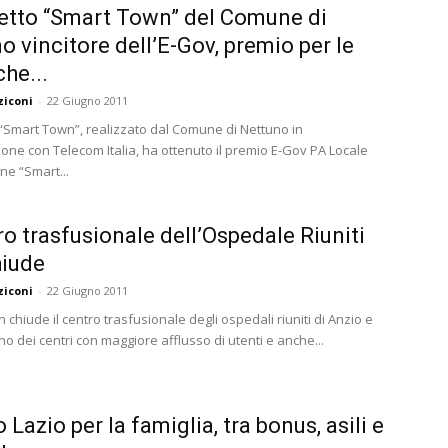
getto “Smart Town” del Comune di
o vincitore dell’E-Gov, premio per le
che...
ziconi
-
22 Giugno 2011
o “Smart Town”, realizzato dal Comune di Nettuno in
ione con Telecom Italia, ha ottenuto il premio E-Gov PA Locale
ne “Smart...
tro trasfusionale dell’Ospedale Riuniti
hiude
ziconi
-
22 Giugno 2011
 chiude il centro trasfusionale degli ospedali riuniti di Anzio e
o dei centri con maggiore afflusso di utenti e anche...
o Lazio per la famiglia, tra bonus, asili e