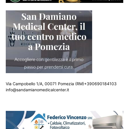
Via Campobello 1/A, 00071 Pomezia (RM)+390690184103
info@sandamianomedicalcenter.it