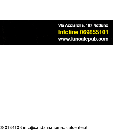
690184103 info@sandamianomedicalcenter.it