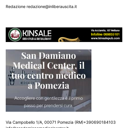
Redazione redazione@inliberauscita.it
Via Campobello 1/A, 00071 Pomezia (RM)+390690184103