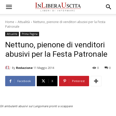
Home
Attualità
Nettuno, pienone di venditori abusivi per la Festa
Patronale
Attualità
Prima Pagina
Nettuno, pienone di venditori
abusivi per la Festa Patronale
By
Redazione
11 Maggio 2014
0
0
Facebook
X
Pinterest
Gli ambulanti abusivi sul Lungomare pronti a scappare