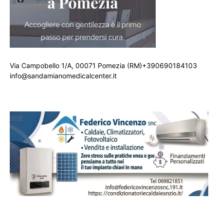
Via Campobello 1/A, 00071 Pomezia (RM)+390690184103
info@sandamianomedicalcenter.it