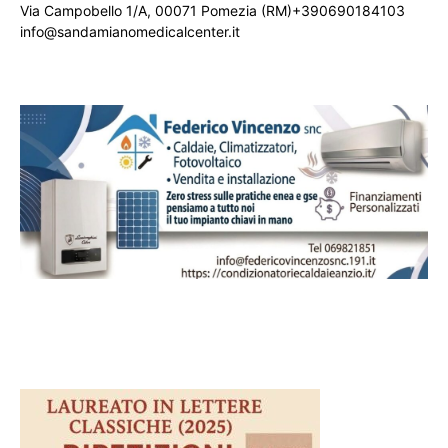
Via Campobello 1/A, 00071 Pomezia (RM)+390690184103
info@sandamianomedicalcenter.it