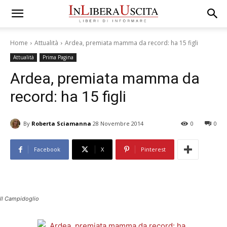
Home
Attualità
Ardea, premiata mamma da record: ha 15 figli
Attualità
Prima Pagina
Ardea, premiata mamma da
record: ha 15 figli
By
Roberta Sciamanna
28 Novembre 2014
0
0
Facebook
X
Pinterest
Il Campidoglio