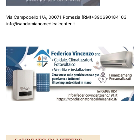
Via Campobello 1/A, 00071 Pomezia (RM)+390690184103
info@sandamianomedicalcenter.it