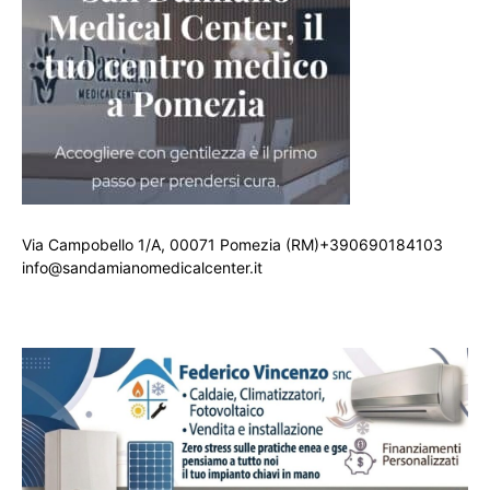
Via Campobello 1/A, 00071 Pomezia (RM)+390690184103
info@sandamianomedicalcenter.it