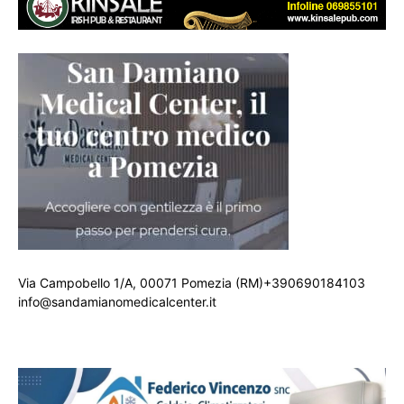
Via Campobello 1/A, 00071 Pomezia (RM)+390690184103
info@sandamianomedicalcenter.it