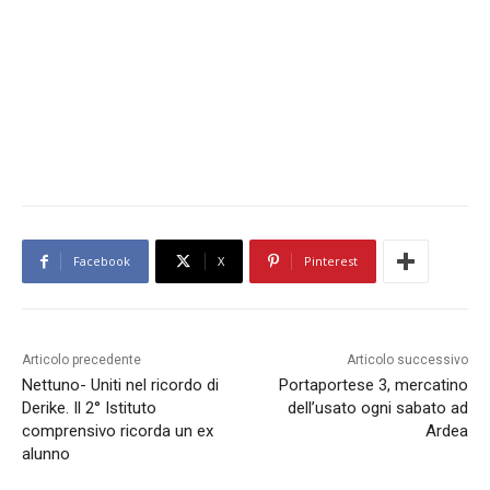
Facebook
X
Pinterest
Articolo precedente
Articolo successivo
Nettuno- Uniti nel ricordo di
Portaportese 3, mercatino
Derike. Il 2° Istituto
dell’usato ogni sabato ad
comprensivo ricorda un ex
Ardea
alunno