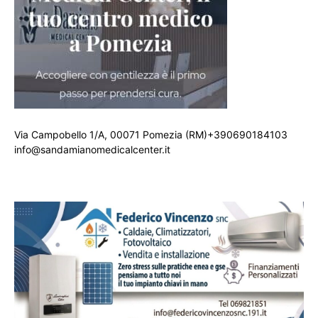
Via Campobello 1/A, 00071 Pomezia (RM)+390690184103
info@sandamianomedicalcenter.it