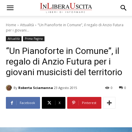
Home
Attualità
“Un Pianoforte in Comune”, il regalo di Anzio Futura
per i giovani...
Attualità
Prima Pagina
“Un Pianoforte in Comune”, il
regalo di Anzio Futura per i
giovani musicisti del territorio
By
Roberta Sciamanna
23 Agosto 2015
0
0
Facebook
X
Pinterest