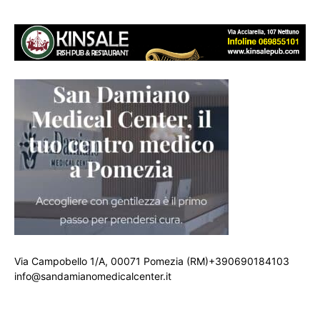
Via Campobello 1/A, 00071 Pomezia (RM)+390690184103
info@sandamianomedicalcenter.it