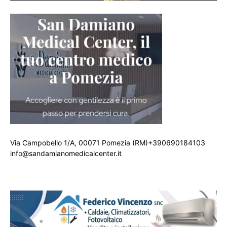
Via Campobello 1/A, 00071 Pomezia (RM)+390690184103
info@sandamianomedicalcenter.it