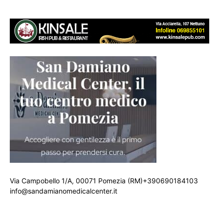
Via Campobello 1/A, 00071 Pomezia (RM)+390690184103
info@sandamianomedicalcenter.it