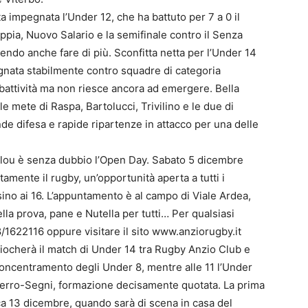
 impegnata l’Under 12, che ha battuto per 7 a 0 il
ppia, Nuovo Salario e la semifinale contro il Senza
ndo anche fare di più. Sconfitta netta per l’Under 14
egnata stabilmente contro squadre di categoria
attività ma non riesce ancora ad emergere. Bella
lle mete di Raspa, Bartolucci, Trivilino e le due di
nde difesa e rapide ripartenze in attacco per una delle
clou è senza dubbio l’Open Day. Sabato 5 dicembre
tamente il rugby, un’opportunità aperta a tutti i
sino ai 16. L’appuntamento è al campo di Viale Ardea,
lla prova, pane e Nutella per tutti… Per qualsiasi
1622116 oppure visitare il sito www.anziorugby.it
giocherà il match di Under 14 tra Rugby Anzio Club e
 concentramento degli Under 8, mentre alle 11 l’Under
leferro-Segni, formazione decisamente quotata. La prima
 13 dicembre, quando sarà di scena in casa del