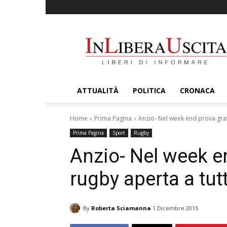
InLiberaUscita
ATTUALITÀ
POLITICA
CRONACA
Home
Prima Pagina
Anzio- Nel week end prova gratu
Prima Pagina
Sport
Rugby
Anzio- Nel week en
rugby aperta a tutt
By
Roberta Sciamanna
1 Dicembre 2015