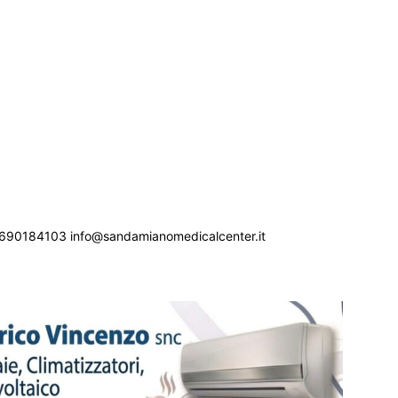
690184103 info@sandamianomedicalcenter.it