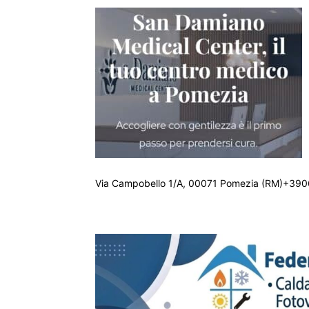
Via Campobello 1/A, 00071 Pomezia (RM)+390