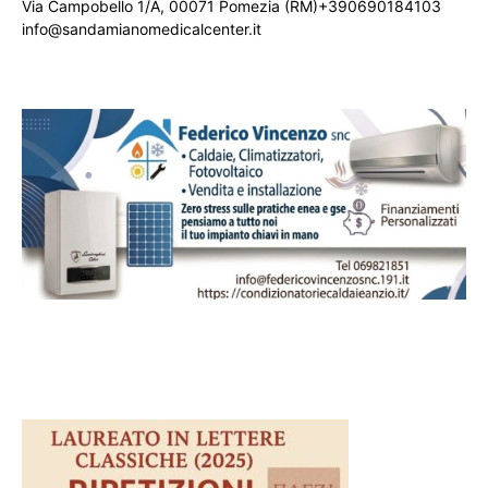
Via Campobello 1/A, 00071 Pomezia (RM)+390690184103
info@sandamianomedicalcenter.it