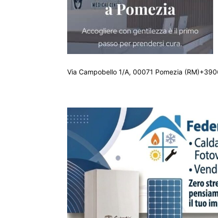
Via Campobello 1/A, 00071 Pomezia (RM)+390