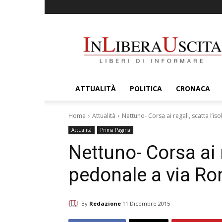
InLiberaUscita
ATTUALITÀ
POLITICA
CRONACA
Home
Attualità
Nettuno- Corsa ai regali, scatta l’i
Attualità
Prima Pagina
Nettuno- Corsa ai r
pedonale a via R
By
Redazione
11 Dicembre 2015