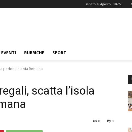
sabato, 8 Agosto , 2026
EVENTI
RUBRICHE
SPORT
sola pedonale a via Romana
egali, scatta l’isola
omana
0
0