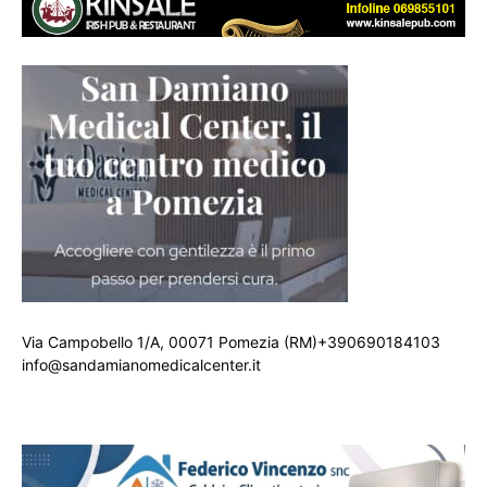
Via Campobello 1/A, 00071 Pomezia (RM)+390690184103
info@sandamianomedicalcenter.it