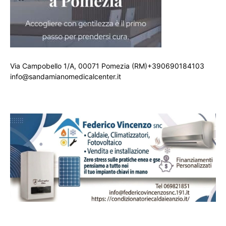
Via Campobello 1/A, 00071 Pomezia (RM)+390690184103
info@sandamianomedicalcenter.it