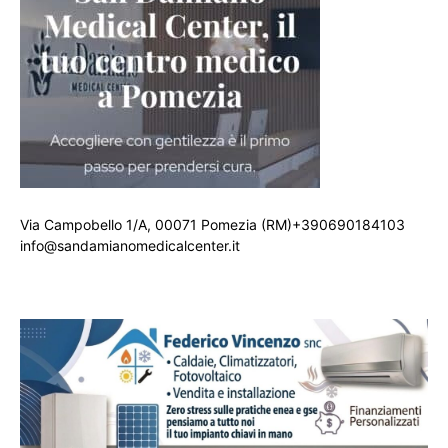
Via Campobello 1/A, 00071 Pomezia (RM)+390690184103
info@sandamianomedicalcenter.it