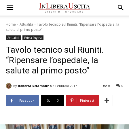
Home
Attualità
Tavolo tecnico sul Riuniti. "Ripensare l'ospedale, la
salute al primo posto"
Attualità
Prima Pagina
Tavolo tecnico sul Riuniti.
“Ripensare l’ospedale, la
salute al primo posto”
By
Roberta Sciamanna
3 Febbraio 2017
0
0
Facebook
X
Pinterest