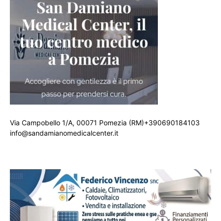
Via Campobello 1/A, 00071 Pomezia (RM)+390690184103
info@sandamianomedicalcenter.it