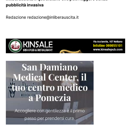
pubblicità invasiva
Redazione redazione@inliberauscita.it