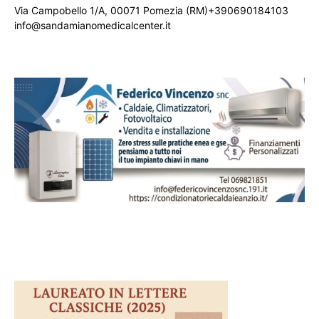
Via Campobello 1/A, 00071 Pomezia (RM)+390690184103
info@sandamianomedicalcenter.it