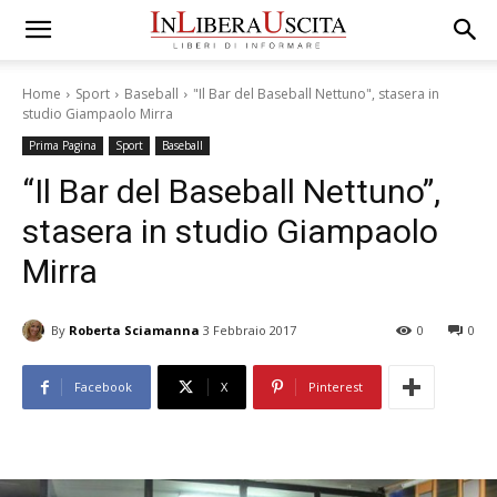
Home
Sport
Baseball
"Il Bar del Baseball Nettuno", stasera in
studio Giampaolo Mirra
Prima Pagina
Sport
Baseball
“Il Bar del Baseball Nettuno”,
stasera in studio Giampaolo
Mirra
By
Roberta Sciamanna
3 Febbraio 2017
0
0
Facebook
X
Pinterest