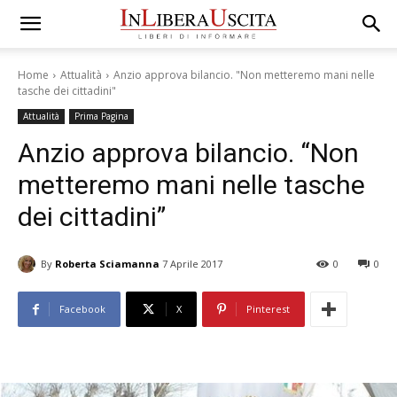
Home
Attualità
Anzio approva bilancio. "Non metteremo mani nelle
tasche dei cittadini"
Attualità
Prima Pagina
Anzio approva bilancio. “Non
metteremo mani nelle tasche
dei cittadini”
By
Roberta Sciamanna
7 Aprile 2017
0
0
Facebook
X
Pinterest