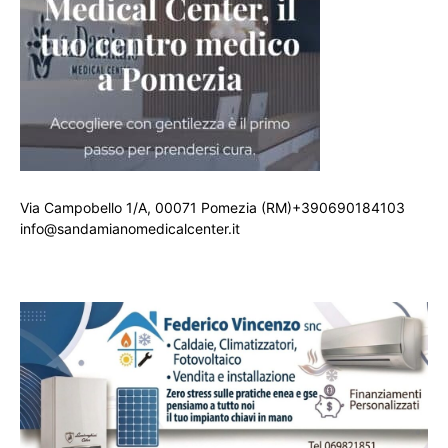
Via Campobello 1/A, 00071 Pomezia (RM)+390690184103
info@sandamianomedicalcenter.it