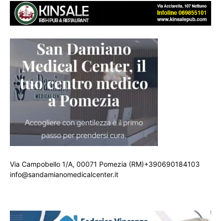
Via Campobello 1/A, 00071 Pomezia (RM)+390690184103
info@sandamianomedicalcenter.it