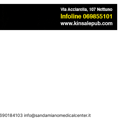
690184103 info@sandamianomedicalcenter.it