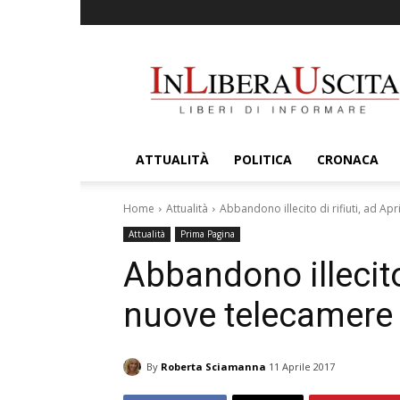
InLiberaUscita
ATTUALITÀ
POLITICA
CRONACA
Home
Attualità
Abbandono illecito di rifiuti, ad A
Attualità
Prima Pagina
Abbandono illecito 
nuove telecamere 
By
Roberta Sciamanna
11 Aprile 2017