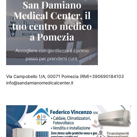
Via Campobello 1/A, 00071 Pomezia (RM)+390690184103
info@sandamianomedicalcenter.it