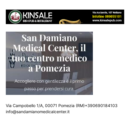
Via Campobello 1/A, 00071 Pomezia (RM)+390690184103
info@sandamianomedicalcenter.it