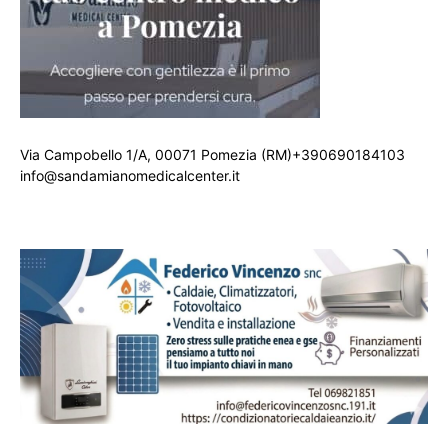
Via Campobello 1/A, 00071 Pomezia (RM)+390690184103
info@sandamianomedicalcenter.it