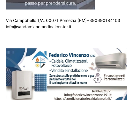
Via Campobello 1/A, 00071 Pomezia (RM)+390690184103
info@sandamianomedicalcenter.it