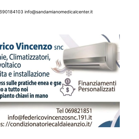
690184103 info@sandamianomedicalcenter.it