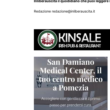
Inliberauscita il quodidiano che puoi leggere
Redazione redazione@inliberauscita.it