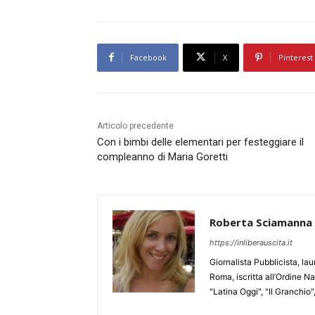
Facebook
X
Pinterest
Articolo precedente
Con i bimbi delle elementari per festeggiare il
compleanno di Maria Goretti
Roberta Sciamanna
https://inliberauscita.it
Giornalista Pubblicista, l
Roma, iscritta all’Ordine N
"Latina Oggi", "Il Granchio