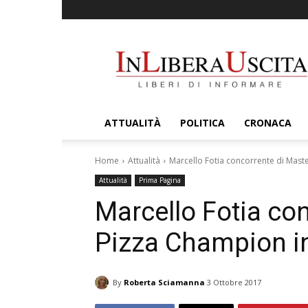
InLiberaUscita
ATTUALITÀ
POLITICA
CRONACA
Home
Attualità
Marcello Fotia concorrente di Mast
Attualità
Prima Pagina
Marcello Fotia co
Pizza Champion in
By
Roberta Sciamanna
3 Ottobre 2017