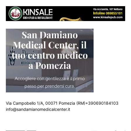
Via Campobello 1/A, 00071 Pomezia (RM)+390690184103
info@sandamianomedicalcenter.it