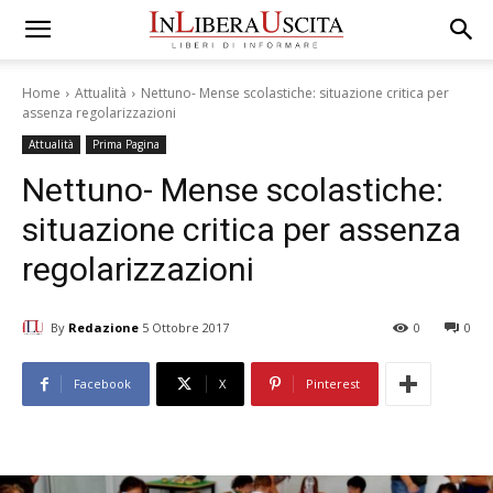
Home
Attualità
Nettuno- Mense scolastiche: situazione critica per
assenza regolarizzazioni
Attualità
Prima Pagina
Nettuno- Mense scolastiche:
situazione critica per assenza
regolarizzazioni
By
Redazione
5 Ottobre 2017
0
0
Facebook
X
Pinterest