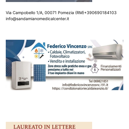
Via Campobello 1/A, 00071 Pomezia (RM)+390690184103
info@sandamianomedicalcenter.it