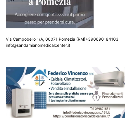
Via Campobello 1/A, 00071 Pomezia (RM)+390690184103
info@sandamianomedicalcenter.it