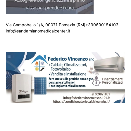
Via Campobello 1/A, 00071 Pomezia (RM)+390690184103
info@sandamianomedicalcenter.it