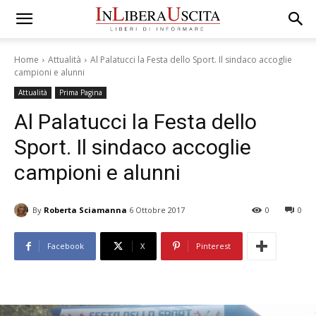
Home
Attualità
Al Palatucci la Festa dello Sport. Il sindaco accoglie
campioni e alunni
Attualità
Prima Pagina
Al Palatucci la Festa dello
Sport. Il sindaco accoglie
campioni e alunni
By
Roberta Sciamanna
6 Ottobre 2017
0
0
Facebook
X
Pinterest