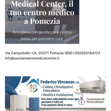
Via Campobello 1/A, 00071 Pomezia (RM)+390690184103
info@sandamianomedicalcenter.it