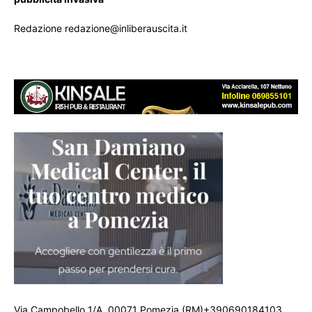
Redazione redazione@inliberauscita.it
Via Campobello 1/A, 00071 Pomezia (RM)+390690184103