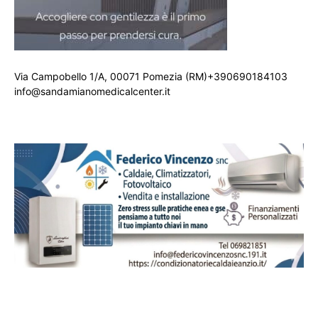
Via Campobello 1/A, 00071 Pomezia (RM)+390690184103
info@sandamianomedicalcenter.it