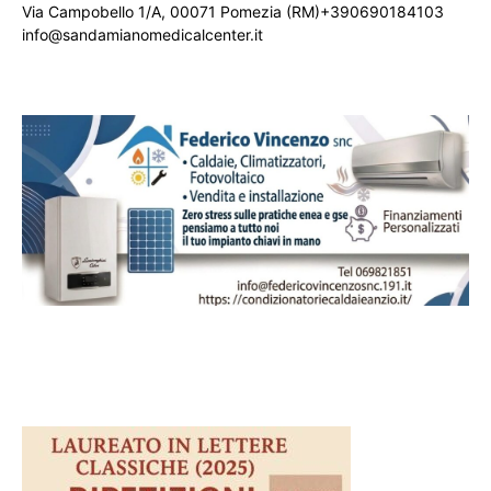
Via Campobello 1/A, 00071 Pomezia (RM)+390690184103
info@sandamianomedicalcenter.it