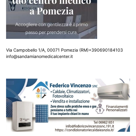
Via Campobello 1/A, 00071 Pomezia (RM)+390690184103
info@sandamianomedicalcenter.it