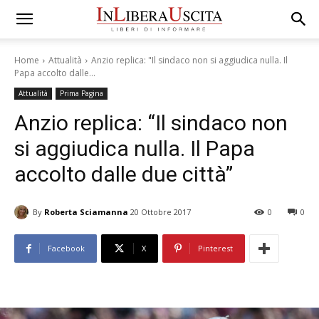
Home
Attualità
Anzio replica: "Il sindaco non si aggiudica nulla. Il
Papa accolto dalle...
Attualità
Prima Pagina
Anzio replica: “Il sindaco non
si aggiudica nulla. Il Papa
accolto dalle due città”
By
Roberta Sciamanna
20 Ottobre 2017
0
0
Facebook
X
Pinterest